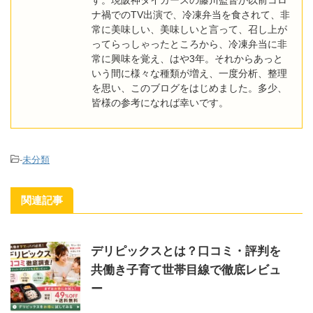
す。現阪神タイガースの藤川監督が以前コロ
ナ禍でのTV出演で、冷凍弁当を食されて、非
常に美味しい、美味しいと言って、召し上が
ってらっしゃったところから、冷凍弁当に非
常に興味を覚え、はや3年。それからあっと
いう間に様々な種類が増え、一度分析、整理
を思い、このブログをはじめました。多少、
皆様の参考になれば幸いです。
-
未分類
関連記事
デリピックスとは？口コミ・評判を
共働き子育て世帯目線で徹底レビュ
ー