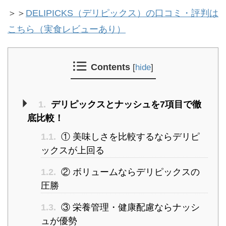
＞＞
DELIPICKS（デリピックス）の口コミ・評判は
こちら（実食レビューあり）
Contents
[
hide
]
1.
デリピックスとナッシュを7項目で徹
底比較！
1.1.
① 美味しさを比較するならデリピ
ックスが上回る
1.2.
② ボリュームならデリピックスの
圧勝
1.3.
③ 栄養管理・健康配慮ならナッシ
ュが優勢