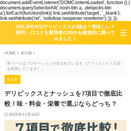
document.addEventListener('DOMContentLoaded', function () {
document.querySelectorAll('.nosh-btn a, .delipicks-btn
a').forEach(function(link){ link.setAttribute('target', '_blank');
link.setAttribute('rel', 'nofollow noopener noreferrer'); }); });
DELIPICKS(デリピックス)の味は？美味しい？
評判・口コミを愛用者のSNSを徹底的に調べて
みました！
HOME
>
未分類
>
本ページはプロモーションが含まれています（アフィリエイト広告
を利用しています）。
未分類
デリピックスとナッシュを7項目で徹底比
較！味・料金・栄養で選ぶならどっち？
2025年12月16日